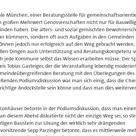
ale München, einer Beratungsstelle für gemeinschaftsorienti
 großen Mehrwert Genossenschaften nicht nur für Bauwillig
inden haben. Die alters- und sozial gemischten Bewohnersc
nder kümmern, sondern oft auch Aufgaben in den Gemeinden
nnen jedoch nur erfolgreich auf den Weg gebracht werden,
 allen Dingen auch Unterstützung und Beratungskompetenz vo
sich jede Kommune selbst das Wissen erarbeiten müsse. Der S
s Tobias Gasteiger, der die Veranstaltung lebendig moderier
r gemeindeübergreifenden Beratung mit den Überlegungen des
ließenden Podiumsdiskussion war man sich einig, dass die Ch
richtige Andockstelle sein könne und dass man dies weiterve
 Konhäuser betonte in der Podiumsdiskussion, dass man eine
 diesem Abend diskutierte nicht der einzige Weg sei, so ste
tigen Baustein zur Lösung der wirklich sehr drängenden
orsitzende Sepp Parzinger betonte, dass es mittlerweile me