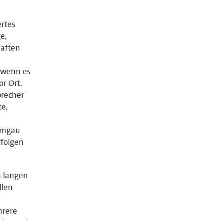
ertes
e,
haften
 wenn es
r Ort.
precher
te,
iemgau
rfolgen
n langen
llen
hrere