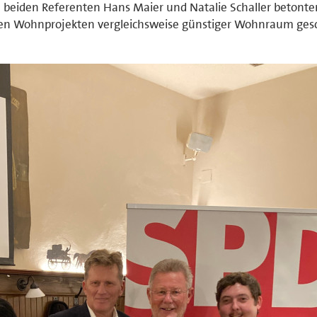
 beiden Referenten Hans Maier und Natalie Schaller betonte
rten Wohnprojekten vergleichsweise günstiger Wohnraum ges