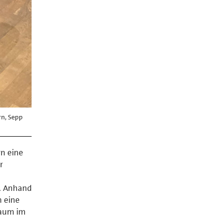
rn, Sepp
rn eine
r
. Anhand
n eine
raum im