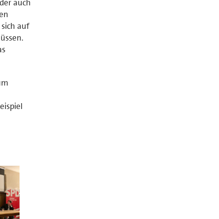
oder auch
ien
sich auf
üssen.
as
zum
eispiel